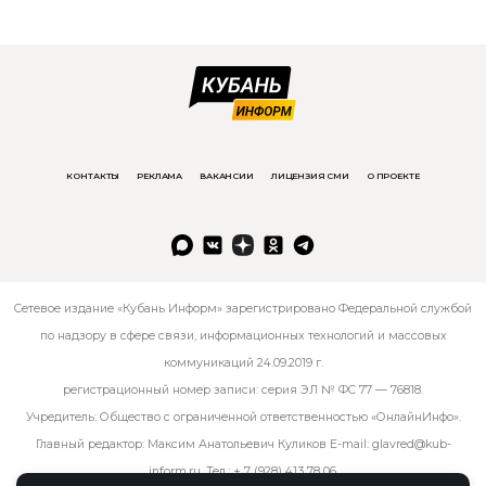
КОНТАКТЫ
РЕКЛАМА
ВАКАНСИИ
ЛИЦЕНЗИЯ СМИ
О ПРОЕКТЕ
Сетевое издание «Кубань Информ» зарегистрировано Федеральной службой
по надзору в сфере связи, информационных технологий и массовых
коммуникаций 24.09.2019 г.
регистрационный номер записи: серия ЭЛ № ФС 77 — 76818.
Учредитель: Общество с ограниченной ответственностью «ОнлайнИнфо».
Главный редактор: Максим Анатольевич Куликов E-mail:
glavred@kub-
inform.ru
. Тел.:
+ 7 (928) 413 78 06
.