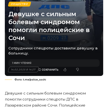
ОБЩЕСТВО
Девушке с сильным
болевым синдромом
помогли полицейские в
Сочи
Сотрудники спецроты доставили девушку в
больницу.
1 МИН ЧТЕНИЯ
14.02.2025 В 14:27
Фото: t.me/police_sochi
Девушке с сильным болевым синдромом
помогли сотрудники спецроты ДПС в
Лазаревском районе Сочи. Полицейские