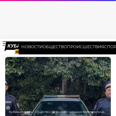
НОВОСТИ
ОБЩЕСТВО
ПРОИСШЕСТВИЯ
СПОР
Кубань Информ
/
Общество
/
Девушке с сильным болевым синдромом помогли полицейские в Сочи