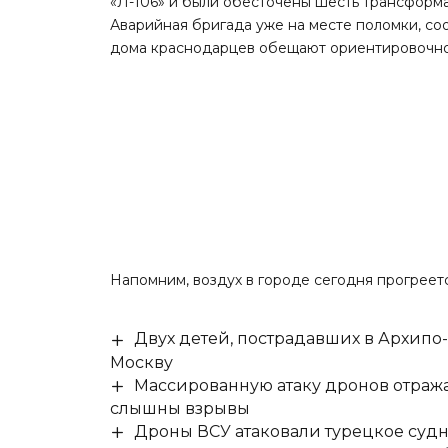
«Л-106» и были обесточены шесть трансформ
Аварийная бригада уже на месте поломки, со
дома краснодарцев обещают ориентировочно 
Напомним
, воздух в городе сегодня прогреет
Двух детей, пострадавших в Архипо
Москву
Массированную атаку дронов отража
слышны взрывы
Дроны ВСУ атаковали турецкое суд