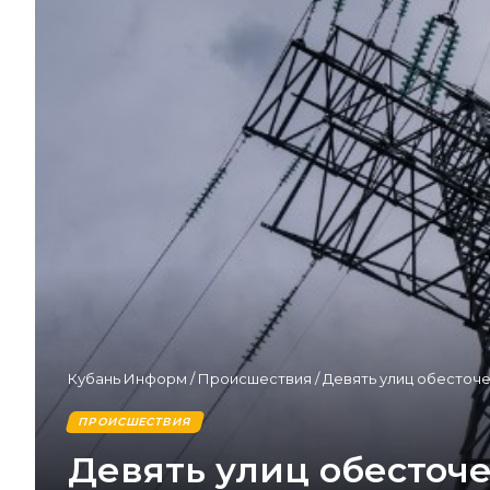
Кубань Информ
/
Происшествия
/
Девять улиц обесточе
ПРОИСШЕСТВИЯ
Девять улиц обесточ