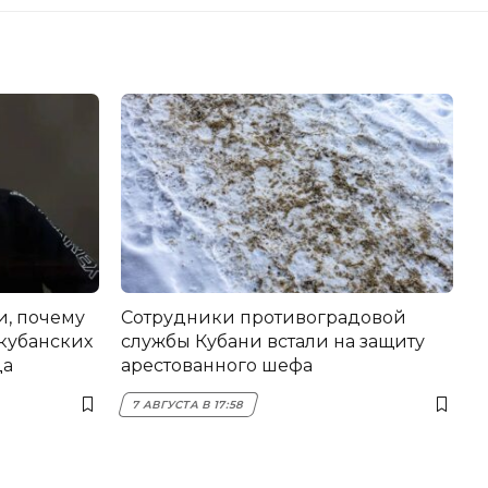
и, почему
Сотрудники противоградовой
 кубанских
службы Кубани встали на защиту
да
арестованного шефа
7 АВГУСТА В 17:58