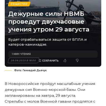
ОБЩЕСТВО
Дежурные силы НВМБ
проведут двухчасовые
учения утром 29 августа
Будет отрабатываться защита от БПЛА и
катеров-камикадзе.
1 МИН ЧТЕНИЯ
28.08.2025 В 18:00
Фото: Геннадий Дьячук
В Новороссийске пройдут масштабные учения
дежурных сил Военно-морской базы. Они
запланированы на завтра, 29 августа.
Стрельбы с молов Военной гавани продлятся с