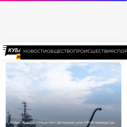
НОВОСТИ
ОБЩЕСТВО
ПРОИСШЕСТВИЯ
СПОР
Кубань Информ
/
Общество
/
Дежурные силы НВМБ проведут двухчасовые учения утром 29 августа