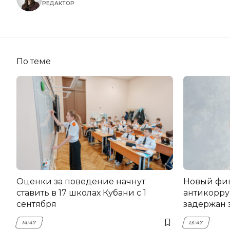
РЕДАКТОР
По теме
Оценки за поведение начнут
Новый фи
ставить в 17 школах Кубани с 1
антикорру
сентября
задержан 
НЭСК Кры
14:47
13:47