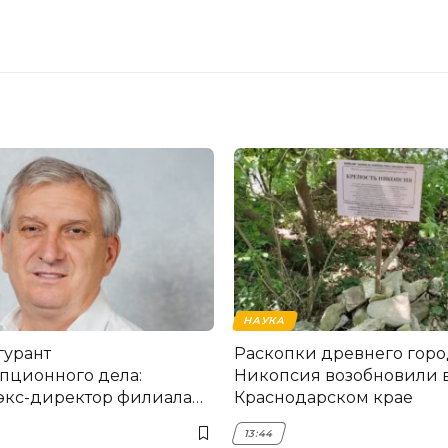
НАУКА
гурант
Раскопки древнего горо
пционного дела:
Никопсия возобновили 
экс-директор филиала
Краснодарском крае
мска
13:44