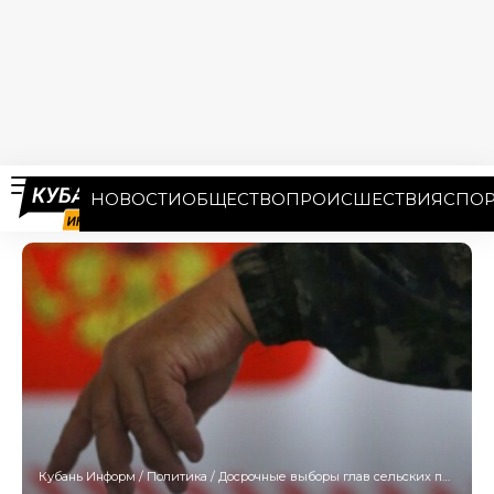
НОВОСТИ
ОБЩЕСТВО
ПРОИСШЕСТВИЯ
СПОР
Кубань Информ
/
Политика
/
Досрочные выборы глав сельских поселений стартовали в Краснодарском крае