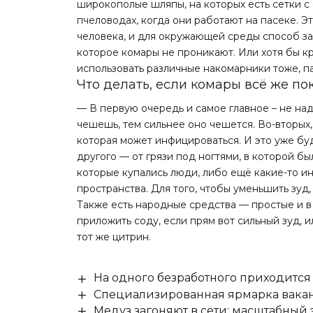
широкополые шляпы, на которых есть сетки с
пчеловодах, когда они работают на пасеке. 
человека, и для окружающей среды способ за
которое комары не проникают. Или хотя бы кр
использовать различные накомарники тоже, па
Что делать, если комары всё же по
— В первую очередь и самое главное – не над
чешешь, тем сильнее оно чешется. Во-вторых
которая может инфицироваться. И это уже буд
другого — от грязи под ногтями, в которой был
которые купались люди, либо ещё какие-то 
пространства. Для того, чтобы уменьшить зуд
Также есть народные средства — простые и 
приложить соду, если прям вот сильный зуд, 
тот же цитрин.
На одного безработного приходится
Специализированная ярмарка вакан
Медуз загоняют в сети: масштабный