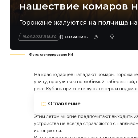
нашествие комаров н
Горожане жалуются на полчища на
18.06.2025 В 18:30
Фото: сгенерировано ИИ
На краснодарцев нападают комары. Горожане 
улицу, прогуляться по любимой набережной, 
реке Кубань при свете луны теперь и подумат
Оглавление
Этим летом многие предпочитают выходить и
устройства не всегда справляются с наплывом
истощаются.
И это несмотря на неоднократно проведённу