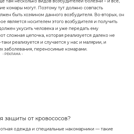
щё там несколько видов возбудителей болезни – и всё,
ие комары могут. Поэтому тут должно совпасть
лжен быть хозяином данного возбудителя. Во-вторых, он
ое является носителем этого возбудителя и получить
 должен укусить человека и уже передать ему
 вот сложная цепочка, которая реализуется далеко не
-таки реализуется и случается у нас и малярии, и
их заболевания, переносимые комарами.
- РЕКЛАМА -
я защиты от кровососов?
лотная одежда и специальные накомарники — такие