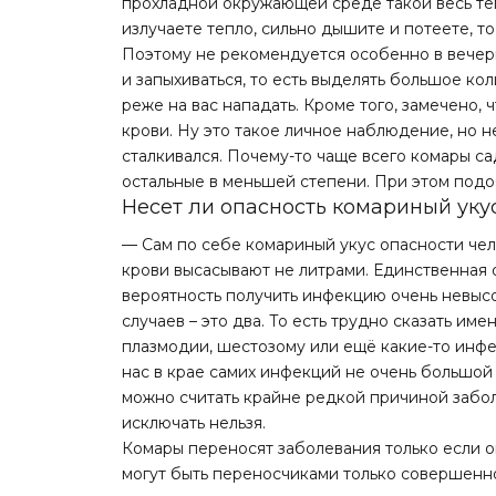
прохладной окружающей среде такой весь теп
излучаете тепло, сильно дышите и потеете, т
Поэтому не рекомендуется особенно в вечерн
и запыхиваться, то есть выделять большое кол
реже на вас нападать. Кроме того, замечено,
крови. Ну это такое личное наблюдение, но не
сталкивался. Почему-то чаще всего комары са
остальные в меньшей степени. При этом подо
Несет ли опасность комариный уку
— Сам по себе комариный укус опасности чел
крови высасывают не литрами. Единственная 
вероятность получить инфекцию очень невысо
случаев – это два. То есть трудно сказать и
плазмодии, шестозому или ещё какие-то инфе
нас в крае самих инфекций не очень большой
можно считать крайне редкой причиной забол
исключать нельзя.
Комары переносят заболевания только если 
могут быть переносчиками только совершенн