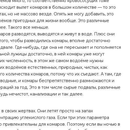
оёмов много, то соответственно кровососущих тоже
исходит вылет комаров в большом количестве — то это
ах, но не массово везде. Опять же могу добавить, это
оёмов пригодных для жизни вообще. Это различные
лее. Такого все меньше.
ров разводятся, выводятся и живут в воде. Плюс они
того, чтобы разводились комары, вполне достаточно
двале. Где-нибудь, где она не пересыхает и пополняется
ьной лужицы достаточно, в ней комары уже могут
ь их численность, в этом же самом водоёме нужны
их водоёмов естественных, природных, чистых, как
о количества комаров, потому что их съедают. А там, где
новодные, и комары беспрепятственно размножаются и
раций за год. Это в том числе сырые подвалы, различные
дь нечистот, канализации и так далее.
в своих жертвах. Они летят просто на запах
трацию углекислого газа. Если три этих параметра
 привлекательны для комаров. Поэтому если вы ночью в