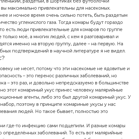
ленький, раздетый, в шортиках без футболочки
о вы максимально привлекательны для насекомых.
ее и ночное время очень сильно потеть, быть раздетым
ичество углекислого газа. Тогда комары будут гораздо
 что есть люди привлекательные для комаров по группе
 только моё, а многих людей, с кем я разговаривал и
дятся именно на вторую группу, далее – на первую. На
бных подтверждений в научной литературе я не видел.
с?
овеку не несет, потому что эти насекомые не ядовитые и
опасность – это перенос различных заболеваний, но
ка – это раз, и довольно непредсказуемо в большинстве
менно этот комариный укус принес человеку малярийные
кционные агенты, либо это был другой комариный укус. У
 набор, поэтому в принципе комариные укусы у нас
евания людей. Но такое бывает, полностью это
они где-то инфекцию сами подцепили. И разные комары
о определённых заболеваний. То есть вот малярийные