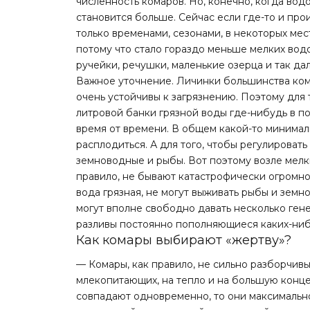
численность комаров. Но, конечно, когда вод
становится больше. Сейчас если где-то и про
только временами, сезонами, в некоторых мест
потому что стало гораздо меньше мелких вод
ручейки, речушки, маленькие озерца и так да
Важное уточнение. Личинки большинства кома
очень устойчивы к загрязнению. Поэтому для 
литровой банки грязной воды где-нибудь в по
время от времени. В общем какой-то минимал
расплодиться. А для того, чтобы регулироват
земноводные и рыбы. Вот поэтому возле мелк
правило, не бывают катастрофически огромног
вода грязная, не могут выживать рыбы и зем
могут вполне свободно давать несколько гене
разливы постоянно пополняющиеся каких-нибу
Как комары выбирают «жертву»?
— Комары, как правило, не сильно разборчивы 
млекопитающих, на тепло и на большую концен
совпадают одновременно, то они максимально