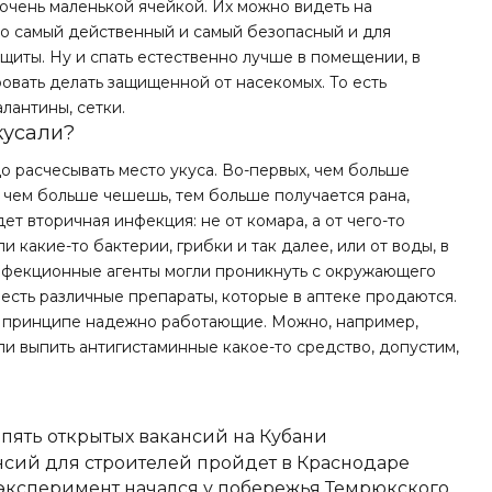
 очень маленькой ячейкой. Их можно видеть на
Это самый действенный и самый безопасный и для
щиты. Ну и спать естественно лучше в помещении, в
овать делать защищенной от насекомых. То есть
лантины, сетки.
кусали?
о расчесывать место укуса. Во-первых, чем больше
, чем больше чешешь, тем больше получается рана,
ет вторичная инфекция: не от комара, а от чего-то
и какие-то бактерии, грибки и так далее, или от воды, в
инфекционные агенты могли проникнуть с окружающего
, есть различные препараты, которые в аптеке продаются.
в принципе надежно работающие. Можно, например,
или выпить антигистаминные какое-то средство, допустим,
 пять открытых вакансий на Кубани
сий для строителей пройдет в Краснодаре
 эксперимент начался у побережья Темрюкского