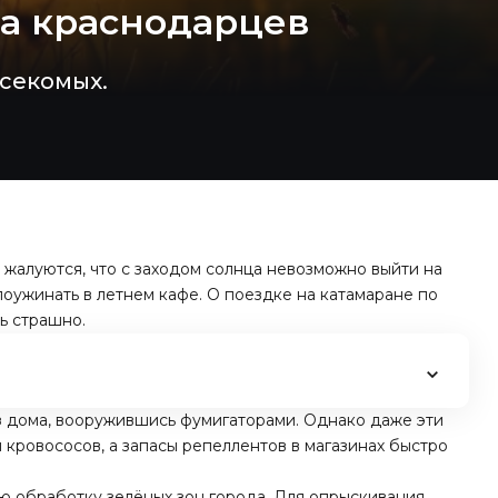
а краснодарцев
секомых.
жалуются, что с заходом солнца невозможно выйти на
поужинать в летнем кафе. О поездке на катамаране по
ь страшно.
з дома, вооружившись фумигаторами. Однако даже эти
 кровососов, а запасы репеллентов в магазинах быстро
ю обработку зелёных зон города. Для опрыскивания