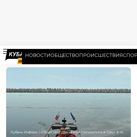
НОВОСТИ
ОБЩЕСТВО
ПРОИСШЕСТВИЯ
СПОР
Кубань Информ
/
Общество
/
Два катера столкнулись в Сочи: в городе прошли тактические учения