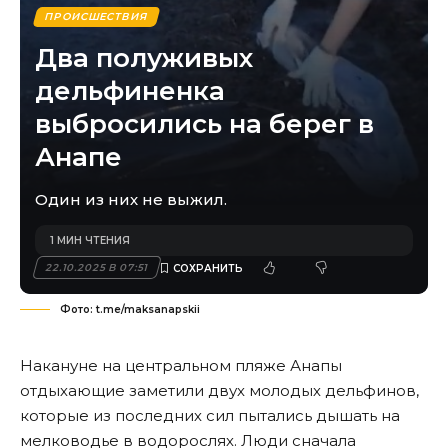
ПРОИСШЕСТВИЯ
Два полуживых
дельфиненка
выбросились на берег в
Анапе
Один из них не выжил.
1 МИН ЧТЕНИЯ
22.10.2025 В 07:51
Фото: t.me/maksanapskii
Накануне на центральном пляже Анапы
отдыхающие заметили двух молодых дельфинов,
которые из последних сил пытались дышать на
мелководье в водорослях. Люди сначала