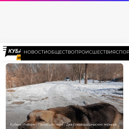
НОВОСТИ
ОБЩЕСТВО
ПРОИСШЕСТВИЯ
СПОР
Кубань Информ
/
Происшествия
/
Два стаффордширских терьера напали на пенсионерку в Сочи