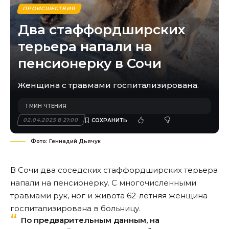
ПРОИСШЕСТВИЯ
Два стаффордширских
терьера напали на
пенсионерку в Сочи
Женщина с травмами госпитализирована.
1 МИН ЧТЕНИЯ
02.04.2025 В 21:00
Фото: Геннадий Дьячук
В Сочи два соседских стаффордширских терьера
напали на пенсионерку. С многочисленными
травмами рук, ног и живота 62-летняя женщина
госпитализирована в больницу.
По предварительным данным, на