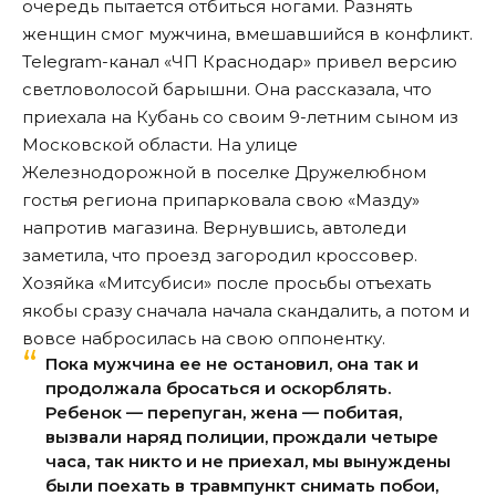
очередь пытается отбиться ногами. Разнять
женщин смог мужчина, вмешавшийся в конфликт.
Telegram-канал «ЧП Краснодар» привел версию
светловолосой барышни. Она рассказала, что
приехала на Кубань со своим 9-летним сыном из
Московской области. На улице
Железнодорожной в поселке Дружелюбном
гостья региона припарковала свою «Мазду»
напротив магазина. Вернувшись, автоледи
заметила, что проезд загородил кроссовер.
Хозяйка «Митсубиси» после просьбы отъехать
якобы сразу сначала начала скандалить, а потом и
вовсе набросилась на свою оппонентку.
Пока мужчина ее не остановил, она так и
продолжала бросаться и оскорблять.
Ребенок — перепуган, жена — побитая,
вызвали наряд полиции, прождали четыре
часа, так никто и не приехал, мы вынуждены
были поехать в травмпункт снимать побои,