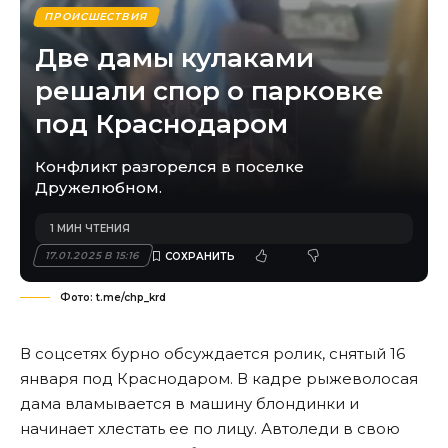
ПРОИСШЕСТВИЯ
Две дамы кулаками
решали спор о парковке
под Краснодаром
Конфликт разгорелся в поселке
Дружелюбном.
1 МИН ЧТЕНИЯ
17.01.2025 В 15:16
Фото: t.me/chp_krd
В соцсетях бурно обсуждается ролик, снятый 16
января под Краснодаром. В кадре рыжеволосая
дама вламывается в машину блондинки и
начинает хлестать ее по лицу. Автоледи в свою