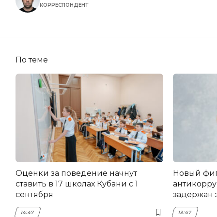
КОРРЕСПОНДЕНТ
По теме
Оценки за поведение начнут
Новый фи
ставить в 17 школах Кубани с 1
антикорру
сентября
задержан 
НЭСК Кры
14:47
13:47