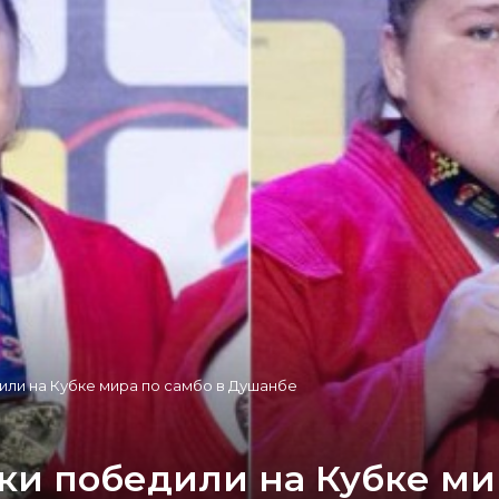
ли на Кубке мира по самбо в Душанбе
ки победили на Кубке ми