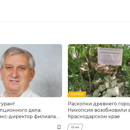
НАУКА
гурант
Раскопки древнего горо
пционного дела:
Никопсия возобновили 
экс-директор филиала
Краснодарском крае
мска
13:44