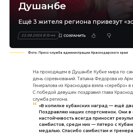
Душанбе
Ещё 3 жителя региона привезут «з
22.09.2025 В 13:44
Фото: Пресс-служба администрации Краснодарского края
На проходящем в Душанбе Кубке мира по са
день соревнований. Татьяна Федорова из Арма
Генералова из Краснодара взяла «серебро» в 
С победой девушек поздравил глава Краснод
служба региона.
«В копилке кубанских наград — ещё два
Поздравляю наших спортсменок. Они в 
настойчивость всегда приносят результ
самбистов, среди них — пятеро с Кубан
медалью. Спасибо самбистам и тренерам