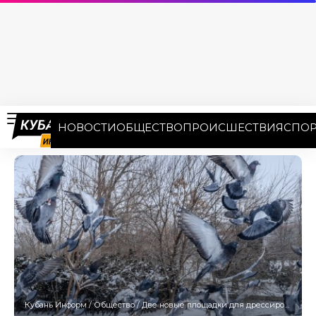
НОВОСТИ
ОБЩЕСТВО
ПРОИСШЕСТВИЯ
СПОР
Кубань Информ
/
Общество
/
Две новые площадки для дрессировки собак и разведения голубей появятся в Краснодаре