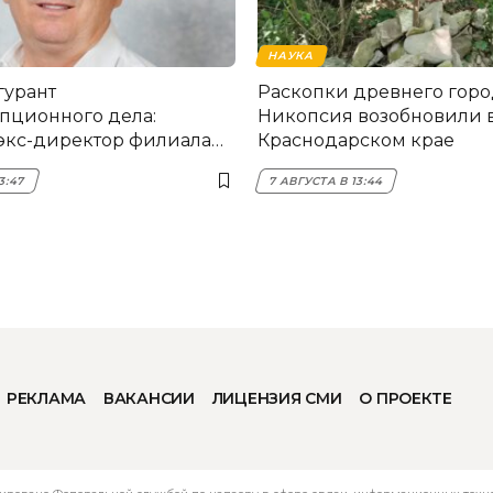
НАУКА
гурант
Раскопки древнего горо
пционного дела:
Никопсия возобновили 
экс-директор филиала
Краснодарском крае
мска
3:47
7 АВГУСТА В 13:44
РЕКЛАМА
ВАКАНСИИ
ЛИЦЕНЗИЯ СМИ
О ПРОЕКТЕ