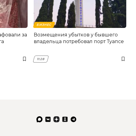
БИЗНЕС
фовали за
Возмещения убытков у бывшего
га
владельца потребовал порт Туапсе
11:28