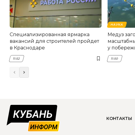
НАУКА
Специализированная ярмарка
Медуз заго
вакансий для строителей пройдет
масштабны
в Краснодаре
у побереж
11:52
11:50
КОНТАКТЫ