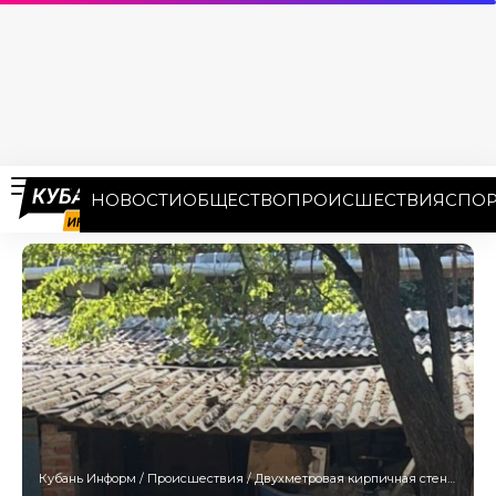
НОВОСТИ
ОБЩЕСТВО
ПРОИСШЕСТВИЯ
СПОР
Кубань Информ
/
Происшествия
/
Двухметровая кирпичная стена рухнула на детей в Краснодаре