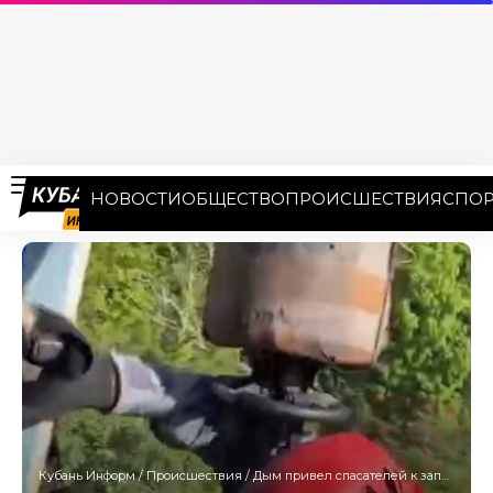
НОВОСТИ
ОБЩЕСТВО
ПРОИСШЕСТВИЯ
СПОР
Кубань Информ
/
Происшествия
/
Дым привел спасателей к заплутавшим в Сочи туристам