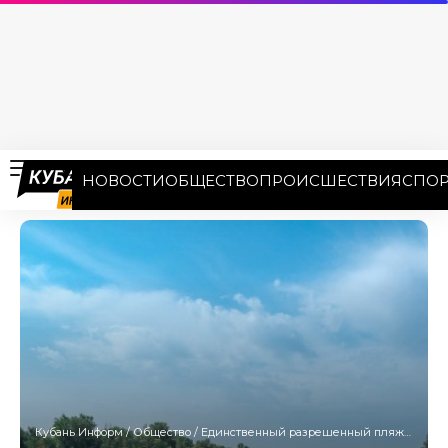
НОВОСТИ
ОБЩЕСТВО
ПРОИСШЕСТВИЯ
СПОР
Кубань Информ
/
Общество
/
Единственный разрешенный пляж вблизи Краснодара закрыли из-за роста бактерий