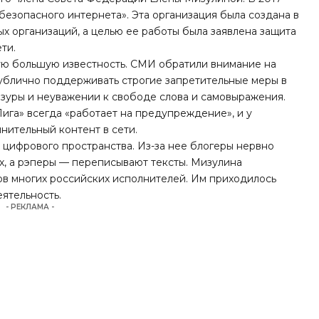
безопасного интернета». Эта организация была создана в
 организаций, а целью ее работы была заявлена защита
ти.
ую большую известность. СМИ обратили внимание на
 публично поддерживать строгие запретительные меры в
ензуры и неуважении к свободе слова и самовыражения.
Лига» всегда «работает на предупреждение», и у
нительный контент в сети.
й цифрового пространства. Из-за нее блогеры нервно
х, а рэперы — переписывают тексты. Мизулина
в многих российских исполнителей. Им приходилось
еятельность.
- РЕКЛАМА -