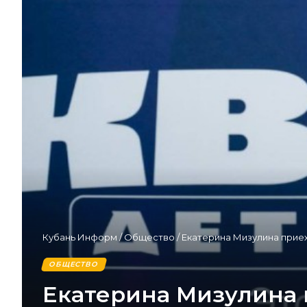
Кубань Информ
/
Общество
/
Екатерина Мизулина прие
ОБЩЕСТВО
Екатерина Мизулина 