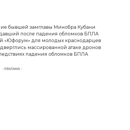
ние бывшей замглавы Минобра Кубани
адавший после падения обломков БПЛА
вый «Юфорум» для молодых краснодарцев
одверглись массированной атаке дронов
следствиях падения обломков БПЛА
- РЕКЛАМА -