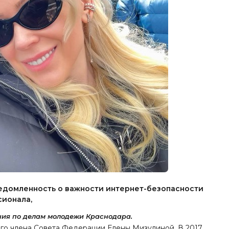
ведомленность о важности интернет-безопасности
сионала,
ния по делам молодежи Краснодара.
его члена Совета Федерации Елены Мизулиной. В 2017