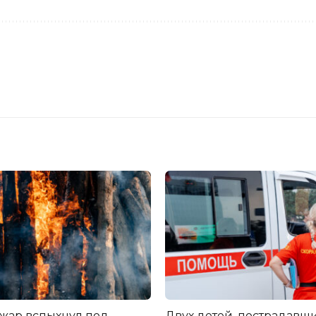
жар вспыхнул под
Двух детей, пострадавши