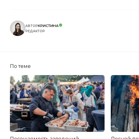
КРИСТИНА
АВТОР
РЕДАКТОР
По теме
Посещаемость заведений
Лесной по