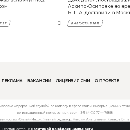
ком
Архипо-Осиповке во вре
БПЛА, доставили в Моск
7:27
8 АВГУСТА В 16:11
РЕКЛАМА
ВАКАНСИИ
ЛИЦЕНЗИЯ СМИ
О ПРОЕКТЕ
ировано Федеральной службой по надзору в сфере связи, информационных технол
регистрационный номер записи: серия ЭЛ № ФС 77 — 76818.
твенностью «ОнлайнИнфо». Главный редактор: Максим Анатольевич Куликов E-mai
 вы соглашаетесь с
Политикой конфиденциальности
.