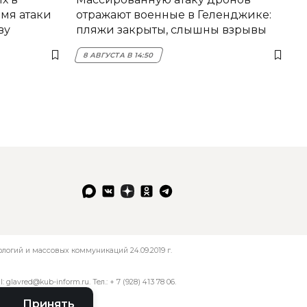
мя атаки
отражают военные в Геленджике:
ву
пляжи закрыты, слышны взрывы
8 АВГУСТА В 14:50
огий и массовых коммуникаций 24.09.2019 г.
l:
glavred@kub-inform.ru
. Тел.:
+ 7 (928) 413 78 06
.
Принять