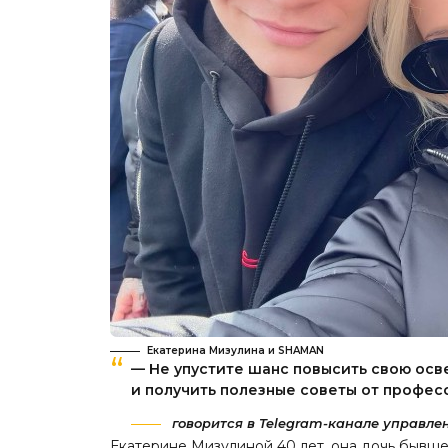
Екатерина Мизулина и SHAMAN
— Не упустите шанс повысить свою ос
и получить полезные советы от профес
говорится в Telegram-канале управле
Екатерине Мизулиной 40 лет, она дочь бывш