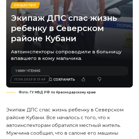
ОБЩЕСТВО
Экипаж ДПС спас жизнь
ребенку в Северском
районе Кубани
Автоинспекторы сопроводили в больницу
впавшего в кому мальчика.
1 МИН ЧТЕНИЯ
17.06.2025 В 13:49
Фото: ГУ МВД РФ по Краснодарскому краю
Экипаж ДПС спас жизнь ребенку в Северском
районе Кубани. Все началось с того, что к
автоинспекторам обратился местный житель.
Мужчина сообщил, что в салоне его машины