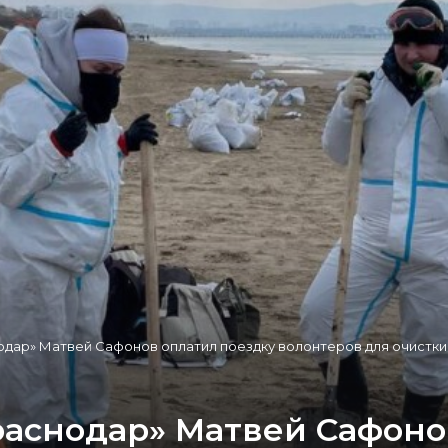
одар» Матвей Сафонов оплатил поездку волонтеров для очистк
раснодар» Матвей Сафоно