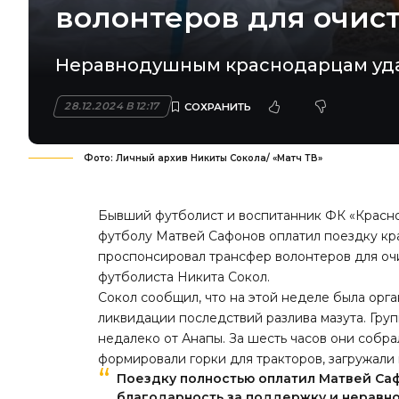
волонтеров для очис
Неравнодушным краснодарцам удал
28.12.2024 В 12:17
Фото: Личный архив Никиты Сокола/ «Матч ТВ»
Бывший футболист и воспитанник ФК «Красн
футболу Матвей Сафонов оплатил поездку кр
проспонсировал трансфер волонтеров для очи
футболиста Никита Сокол.
Сокол сообщил, что на этой неделе была орг
ликвидации последствий разлива мазута. Гру
недалеко от Анапы. За шесть часов они собра
формировали горки для тракторов, загружали 
Поездку полностью оплатил Матвей Саф
благодарность за поддержку и неравно