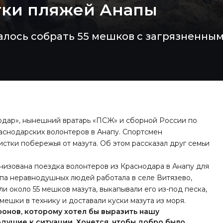
тки пляжей Анапы
ось собрать 55 мешков с загрязненным
одар», нынешний вратарь «ПСЖ» и сборной России по
аснодарских волонтеров в Анапу. Спортсмен
стки побережья от мазута. Об этом рассказал друг семьи
анизована поездка волонтеров из Краснодара в Анапу для
ппа неравнодушных людей работала в селе Витязево,
ли около 55 мешков мазута, выкапывали его из-под песка,
мешки в технику и доставали куски мазута из моря.
онов, которому хотел бы выразить нашу
душие к ситуации. Хочется, чтобы добро было