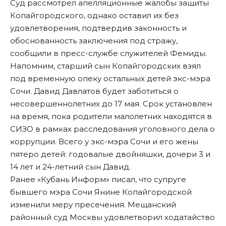
Суд рассмотрел апелляционные жалобы защиты
Копайгородского, однако оставил их без
удовлетворения, подтвердив законность и
обоснованность заключения под стражу,
сообщили в пресс-службе служителей Фемиды.
Напомним
, старший сын Копайгородских взял
под временную опеку остальных детей экс-мэра
Сочи. Давид Давлатов будет заботиться о
несовершеннолетних до 17 мая. Срок установлен
на время, пока родители малолетних находятся в
СИЗО в рамках расследования уголовного дела о
коррупции. Всего у экс-мэра Сочи и его жены
пятеро детей: годовалые двойняшки, дочери 3 и
14 лет и 24-летний сын Давид.
Ранее «Кубань Информ»
писал
, что супруге
бывшего мэра Сочи Янине Копайгородской
изменили меру пресечения. Мещанский
районный суд Москвы удовлетворил ходатайство