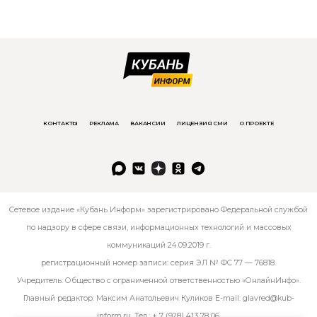
КОНТАКТЫ
РЕКЛАМА
ВАКАНСИИ
ЛИЦЕНЗИЯ СМИ
О ПРОЕКТЕ
Сетевое издание «Кубань Информ» зарегистрировано Федеральной службой
по надзору в сфере связи, информационных технологий и массовых
коммуникаций 24.09.2019 г.
регистрационный номер записи: серия ЭЛ № ФС 77 — 76818.
Учредитель: Общество с ограниченной ответственностью «ОнлайнИнфо».
Главный редактор: Максим Анатольевич Куликов E-mail:
glavred@kub-
inform.ru
. Тел.:
+ 7 (928) 413 78 06
.