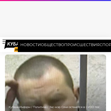
НОВОСТИ
ОБЩЕСТВО
ПРОИСШЕСТВИЯ
СПОР
Кубань Информ
/
Политика
/
Экс-мэр Сочи останется в СИЗО после отклонения судом апелляции