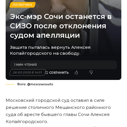
ПОЛИТИКА
Экс-мэр Сочи останется в
СИЗО после отклонения
судом апелляции
Защита пыталась вернуть Алексея
Копайгородского на свободу.
1 МИН ЧТЕНИЯ
26.03.2025 В 14:31
Фото: @moscowcourts
Московский городской суд оставил в силе
решение столичного Мещанского районного
суда об аресте бывшего главы Сочи Алексея
Копайгородского.