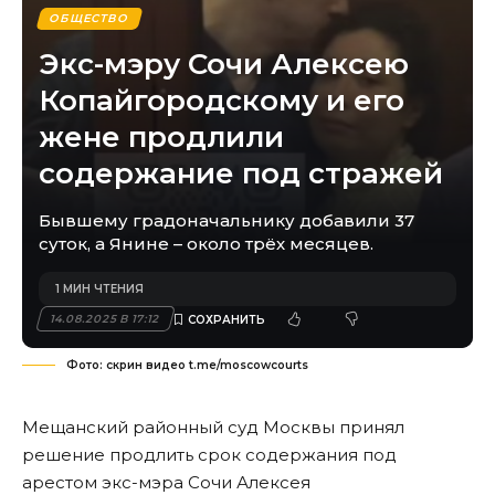
ОБЩЕСТВО
Экс-мэру Сочи Алексею
Копайгородскому и его
жене продлили
содержание под стражей
Бывшему градоначальнику добавили 37
суток, а Янине – около трёх месяцев.
1 МИН ЧТЕНИЯ
14.08.2025 В 17:12
Фото: скрин видео t.me/moscowcourts
Мещанский районный суд Москвы принял
решение продлить срок содержания под
арестом экс-мэра Сочи Алексея