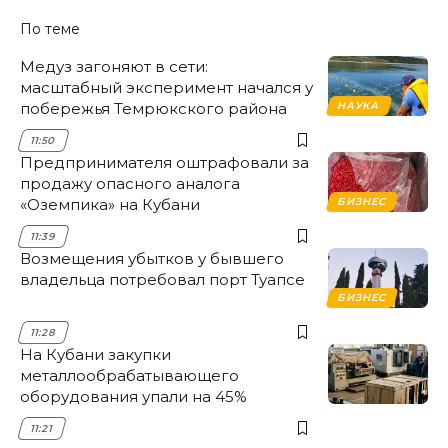
По теме
Медуз загоняют в сети:
масштабный эксперимент начался у
побережья Темрюкского района
НАУКА
11:50
Предпринимателя оштрафовали за
продажу опасного аналога
«Оземпика» на Кубани
БИЗНЕС
11:39
Возмещения убытков у бывшего
владельца потребовал порт Туапсе
БИЗНЕС
11:28
На Кубани закупки
металлообрабатывающего
оборудования упали на 45%
11:21