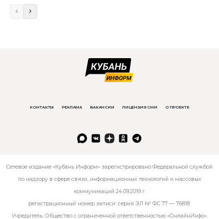
КОНТАКТЫ
РЕКЛАМА
ВАКАНСИИ
ЛИЦЕНЗИЯ СМИ
О ПРОЕКТЕ
Сетевое издание «Кубань Информ» зарегистрировано Федеральной службой
по надзору в сфере связи, информационных технологий и массовых
коммуникаций 24.09.2019 г.
регистрационный номер записи: серия ЭЛ № ФС 77 — 76818.
Учредитель: Общество с ограниченной ответственностью «ОнлайнИнфо».