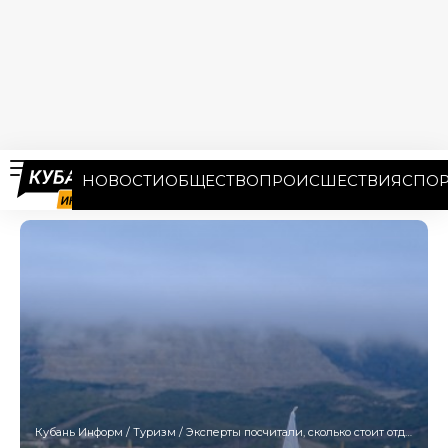
НОВОСТИ
ОБЩЕСТВО
ПРОИСШЕСТВИЯ
СПОР
Кубань Информ
/
Туризм
/
Эксперты посчитали, сколько стоит отдых в самом дорогом регионе России – Краснодарском крае