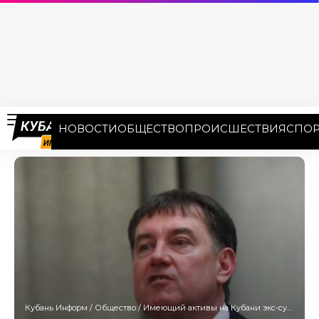
НОВОСТИ
ОБЩЕСТВО
ПРОИСШЕСТВИЯ
СПОР
Кубань Информ
/
Общество
/
Имеющий активы на Кубани экс-судья Момотов потребовал закрыть процесс по его делу