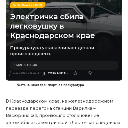
ПРОИСШЕСТВИЯ
Электричка сбила
легковушку в
Краснодарском крае
Прокуратура устанавливает детали
произошедшего.
1 МИН ЧТЕНИЯ
11.05.2025 В 10:31
Фото: Южная транспортная прокуратура
В Краснодарском крае, на железнодорожном
переезде перегона станций Варилка –
Васюринская, произошло столкновение
автомобиля с электричкой. «Ласточка» следовала