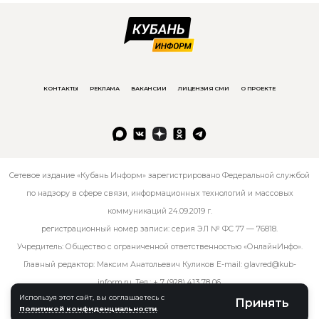
КОНТАКТЫ
РЕКЛАМА
ВАКАНСИИ
ЛИЦЕНЗИЯ СМИ
О ПРОЕКТЕ
Сетевое издание «Кубань Информ» зарегистрировано Федеральной службой
по надзору в сфере связи, информационных технологий и массовых
коммуникаций 24.09.2019 г.
регистрационный номер записи: серия ЭЛ № ФС 77 — 76818.
Учредитель: Общество с ограниченной ответственностью «ОнлайнИнфо».
Главный редактор: Максим Анатольевич Куликов E-mail:
glavred@kub-
inform.ru
. Тел.:
+ 7 (928) 413 78 06
.
Используя этот сайт, вы соглашаетесь с
Принять
Политикой конфиденциальности
.
© kub-inform 2026