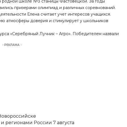
 в родной школе №3 станицы Фастовецкой. За годы
вились призерами олимпиад и различных соревнований.
ятельности Елена считает учет интересов учащихся.
ю атмосферы доверия и стимулирует у школьников
курса «Серебряный Лучник – Агро». Победителем назвали
- РЕКЛАМА -
 Новороссийске
и регионами России 7 августа