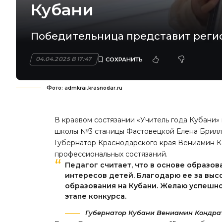
Кубани
Победительница представит регио
04.04.2025 В 17:47
Фото: admkrai.krasnodar.ru
В краевом состязании «Учитель года Кубани»
школы №3 станицы Фастовецкой Елена Брилл
Губернатор Краснодарского края Вениамин 
профессиональных состязаний.
Педагог считает, что в основе образо
интересов детей. Благодарю ее за высо
образования на Кубани. Желаю успешн
этапе конкурса.
Губернатор Кубани Вениамин Кондрат