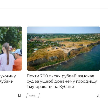
мужчину
Почти 700 тысяч рублей взыскал
Кубани
суд за ущерб древнему городищу
Тмутаракань на Кубани
08:21