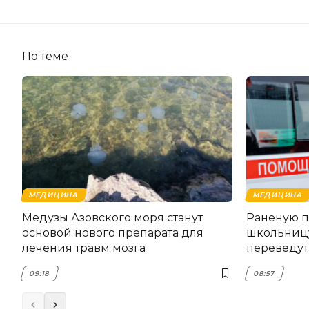
По теме
МЕДИЦИНА
МЕДИЦИНА
Медузы Азовского моря станут
Раненую п
основой нового препарата для
школьниц
лечения травм мозга
переведут
09:18
08:57