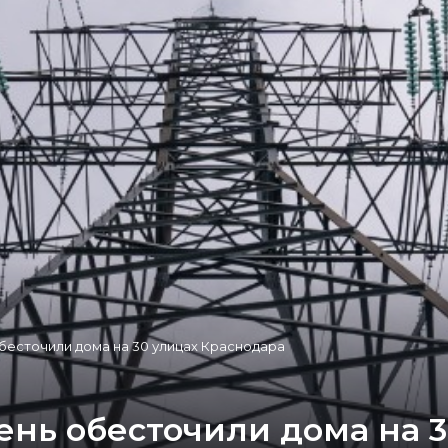
обесточили дома на 30 улицах Краснодара
ень обесточили дома на 