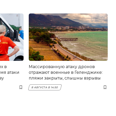
х в
Массированную атаку дронов
мя атаки
отражают военные в Геленджике:
ву
пляжи закрыты, слышны взрывы
8 АВГУСТА В 14:50