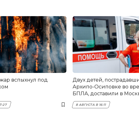
жар вспыхнул под
Двух детей, пострадавши
ком
Архипо-Осиповке во вре
БПЛА, доставили в Моск
7:27
8 АВГУСТА В 16:11