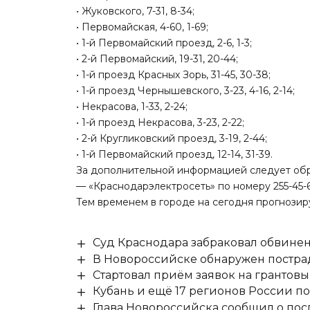
• Жуковского, 7-31, 8-34;
• Первомайская, 4-60, 1-69;
• 1-й Первомайский проезд, 2-6, 1-3;
• 2-й Первомайский, 19-31, 20-44;
• 1-й проезд Красных Зорь, 31-45, 30-38;
• 1-й проезд Чернышевского, 3-23, 4-16, 2-14;
• Некрасова, 1-33, 2-24;
• 1-й проезд Некрасова, 3-23, 2-22;
• 2-й Кругликовский проезд, 3-19, 2-44;
• 1-й Первомайский проезд, 12-14, 31-39.
За дополнительной информацией следует обр
— «Краснодарэлектросеть» по номеру 255-45-
Тем временем в городе на сегодня
прогнозиру
Суд Краснодара забраковал обвине
В Новороссийске обнаружен постр
Стартовал приём заявок на гранто
Кубань и ещё 17 регионов России п
Глава Новороссийска сообщил о по