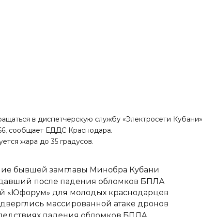
ащаться в диспетчерскую службу «Электросети Кубани»
66, сообщает ЕДДС Краснодара.
ется жара до 35 градусов.
ние бывшей замглавы Минобра Кубани
адавший после падения обломков БПЛА
вый «Юфорум» для молодых краснодарцев
одверглись массированной атаке дронов
следствиях падения обломков БПЛА