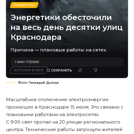
ОБЩЕСТВО
Энергетики обесточили
на весь день десятки улиц
Краснодара
Причина — плановые работы на сетях.
1 МИН ЧТЕНИЯ
15.07.2025 В 09:51
Фото: Геннадий Дьячук
Масштабное отключение электроэнергии
произошло в Краснодаре 15 июля. Это связано с
плановыми работами на электросетях.
С 9:00 свет пропал на 20 улицах регионального
центра. Технические работы затронули жителей