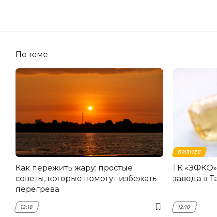
По теме
БИЗНЕС
Как пережить жару: простые
ГК «ЭФКО»
советы, которые помогут избежать
завода в 
перегрева
12:18
12:10