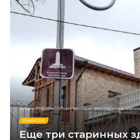
Кубань Информ
/
Общество
/
Еще три старинных здания
ОБЩЕСТВО
Еще три старинных зд