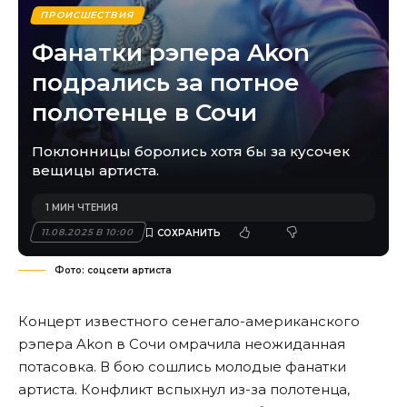
ПРОИСШЕСТВИЯ
Фанатки рэпера Akon
подрались за потное
полотенце в Сочи
Поклонницы боролись хотя бы за кусочек
вещицы артиста.
1 МИН ЧТЕНИЯ
11.08.2025 В 10:00
Фото: соцсети артиста
Концерт известного сенегало-американского
рэпера Akon в Сочи омрачила неожиданная
потасовка. В бою сошлись молодые фанатки
артиста. Конфликт вспыхнул из-за полотенца,