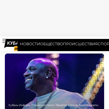
НОВОСТИ
ОБЩЕСТВО
ПРОИСШЕСТВИЯ
СПОР
Кубань Информ
/
Происшествия
/
Фанатки рэпера Akon подрались за потное полотенце в Сочи