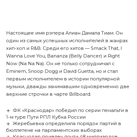
Настоящее имя рэпера Алиан Дамала Тиам. Он
один из самых успешных исполнителей в жанрах
хип-хоп и R&B. Среди его хитов — Smack That, I
Wanna Love You, Bananza (Belly Dancer) и Right
Now (Na Na Na). Он не только сотрудничал с
Eminem, Snoop Dogg и David Guetta, но и стал
первым исполнителем в истории популярной
музыки, дважды занимавшим одновременно две
верхние строчки в чарте Billboard.
ФК «Краснодар» победил по серии пенальти в
1-м туре Пути РПЛ Кубка России
Жеребьевка определила порядок партий в
бюллетене на парламентских выборах
Краснодар привлек почти 48 миллиардов