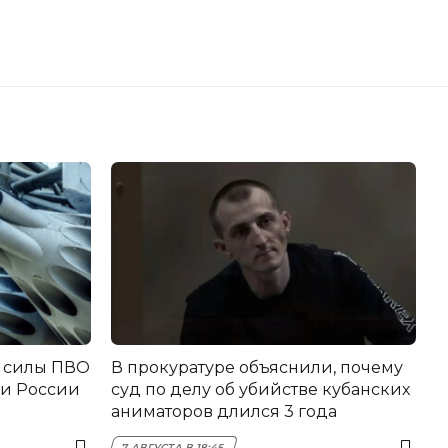
и силы ПВО
В прокуратуре объяснили, почему
ми России
суд по делу об убийстве кубанских
аниматоров длился 3 года
7 АВГУСТА В 18:45