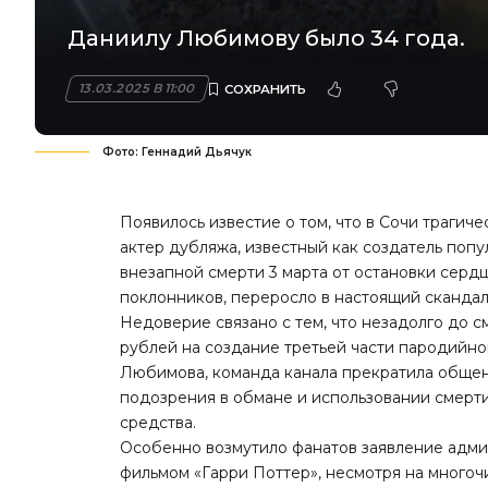
Даниилу Любимову было 34 года.
13.03.2025 В 11:00
Фото: Геннадий Дьячук
Появилось известие о том, что в Сочи трагич
актер дубляжа, известный как создатель попу
внезапной смерти 3 марта от остановки серд
поклонников, переросло в настоящий скандал
Недоверие связано с тем, что незадолго до с
рублей на создание третьей части пародийно
Любимова, команда канала прекратила общен
подозрения в обмане и использовании смерти
средства.
Особенно возмутило фанатов заявление адми
фильмом «Гарри Поттер», несмотря на много