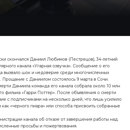
ески скончался Даниил Любимов (Пестрецов), 34-летний
лярного канала «Угарная озвучка». Сообщение о его
ца вызвало шок и недоверие среди многочисленных
. Прощание с Даниилом состоялось 9 марта в Сочи.
мерти Даниила команда его канала собрала около 10 млн
го фильма «Гарри Поттер». После объявления о смерти
ие с подписчиками на несколько дней, что лишь усилило
 как «черного пиара» или способа присвоить собранные
нистрации канала об отказе от завершения работы над
численные просьбы и пожертвования.