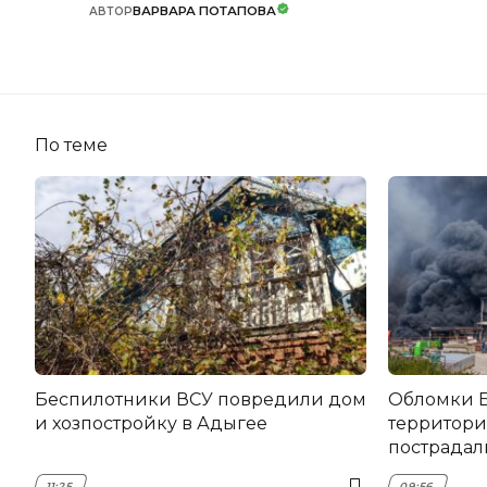
ВАРВАРА ПОТАПОВА
АВТОР
По теме
Беспилотники ВСУ повредили дом
Обломки Б
и хозпостройку в Адыгее
территори
пострадал
11:25
09:56