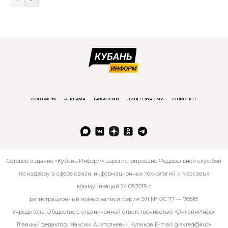
КОНТАКТЫ
РЕКЛАМА
ВАКАНСИИ
ЛИЦЕНЗИЯ СМИ
О ПРОЕКТЕ
Сетевое издание «Кубань Информ» зарегистрировано Федеральной службой
по надзору в сфере связи, информационных технологий и массовых
коммуникаций 24.09.2019 г.
регистрационный номер записи: серия ЭЛ № ФС 77 — 76818.
Учредитель: Общество с ограниченной ответственностью «ОнлайнИнфо».
Главный редактор: Максим Анатольевич Куликов E-mail:
glavred@kub-