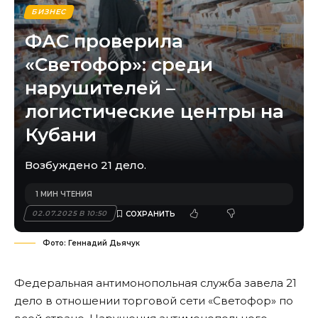
БИЗНЕС
ФАС проверила
«Светофор»: среди
нарушителей –
логистические центры на
Кубани
Возбуждено 21 дело.
1 МИН ЧТЕНИЯ
02.07.2025 В 10:50
Фото: Геннадий Дьячук
Федеральная антимонопольная служба завела 21
дело в отношении торговой сети «Светофор» по