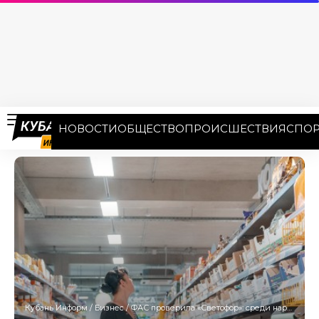
НОВОСТИ
ОБЩЕСТВО
ПРОИСШЕСТВИЯ
СПОР
Кубань Информ
/
Бизнес
/
ФАС проверила «Светофор»: среди нарушителей – логистические центры на Кубани