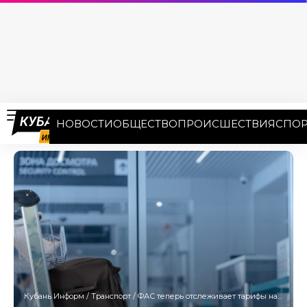
НОВОСТИ
ОБЩЕСТВО
ПРОИСШЕСТВИЯ
СПОР
Кубань Информ
/
Транспорт
/
ФАС теперь отслеживает тарифы на авиаперелеты в Краснодар