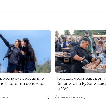
ороссийска сообщил о
Посещаемость заведени
иях падения обломков
общепита на Кубани сок
на 10%
0:41
8 АВГУСТА В 18:38