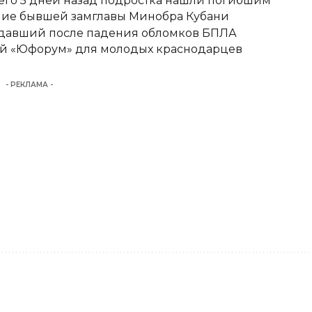
его 5 дней назад подростка нашли погибшим
ние бывшей замглавы Минобра Кубани
адавший после падения обломков БПЛА
вый «Юфорум» для молодых краснодарцев
- РЕКЛАМА -