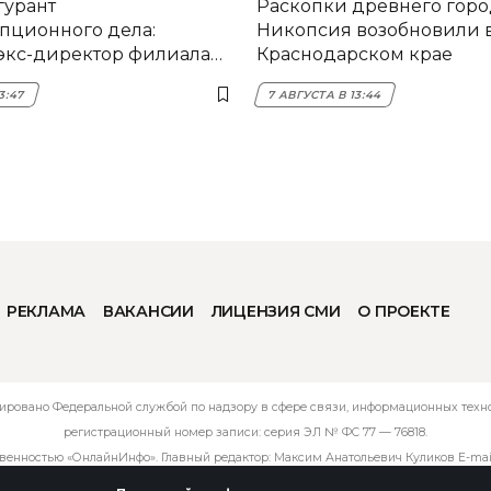
гурант
Раскопки древнего горо
пционного дела:
Никопсия возобновили 
экс-директор филиала
Краснодарском крае
мска
3:47
7 АВГУСТА В 13:44
РЕКЛАМА
ВАКАНСИИ
ЛИЦЕНЗИЯ СМИ
О ПРОЕКТЕ
ировано Федеральной службой по надзору в сфере связи, информационных технол
регистрационный номер записи: серия ЭЛ № ФС 77 — 76818.
твенностью «ОнлайнИнфо». Главный редактор: Максим Анатольевич Куликов E-mai