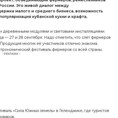
 проект, объединяющий фермеров, ремесленников
России. Это живой диалог между
держка малого и среднего бизнеса, возможность
опуляризация кубанской кухни и крафта,
и деревянными модулями и световыми инсталляциями.
а — 27 и 28 сентября. Надо отметить, что слёт фермеров
 Продукция многих её участников отлично знакома.
строномический фестиваль фермеров со всей страны.
- РЕКЛАМА -
иваль «Сила Южных земель» в Геленджике, где туристов
поваров.