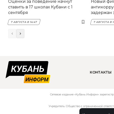
Оценки за поведение начнут
Новый фи
ставить в 17 школах Кубани с 1
антикорру
сентября
задержан 
НЭСК Кры
7 АВГУСТА В 14:47
7 АВГУСТА В 1
КОНТАКТЫ
Сетевое издание «Кубань Информ» зарегистр
Учредитель: Общество с ограниченной ответс