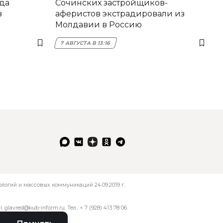
да
Сочинских застройщиков-
в
аферистов экстрадировали из
Молдавии в Россию
7 АВГУСТА В 13:16
огий и массовых коммуникаций 24.09.2019 г.
l:
glavred@kub-inform.ru
. Тел.:
+ 7 (928) 413 78 06
.