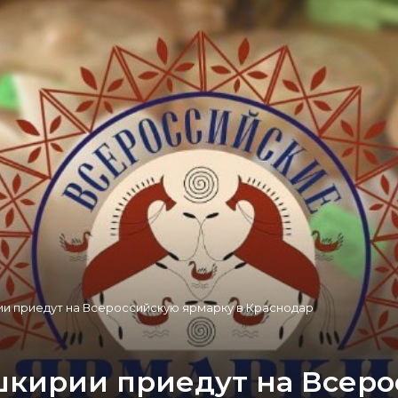
и приедут на Всероссийскую ярмарку в Краснодар
кирии приедут на Всеро