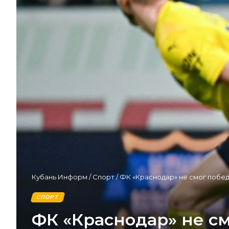
Кубань Информ
/
Спорт
/
ФК «Краснодар» не смог побед
СПОРТ
ФК «Краснодар» не см