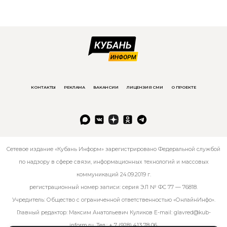
КОНТАКТЫ
РЕКЛАМА
ВАКАНСИИ
ЛИЦЕНЗИЯ СМИ
О ПРОЕКТЕ
Сетевое издание «Кубань Информ» зарегистрировано Федеральной службой
по надзору в сфере связи, информационных технологий и массовых
коммуникаций 24.09.2019 г.
регистрационный номер записи: серия ЭЛ № ФС 77 — 76818.
Учредитель: Общество с ограниченной ответственностью «ОнлайнИнфо».
Главный редактор: Максим Анатольевич Куликов E-mail:
glavred@kub-
inform.ru
. Тел.:
+ 7 (928) 413 78 06
.