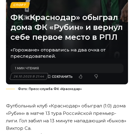
СПОРТ
ФК «Краснодар» обыграл
дома ФК «Рубин» и вернул
себе первое место в РПЛ
«Горожане» оторвались на два очка от
преследователей.
1 МИН ЧТЕНИЯ
26.10.2025 В 21:44
Фото: Пресс-служба ФК «Краснодар»
Футбольный клуб «Краснодар» обыграл (1:0) дома
«Рубин» в матче 13 тура Российской премьер-
лиги. Гол забил на 13 минуте нападающий «быков»
Виктор Са.