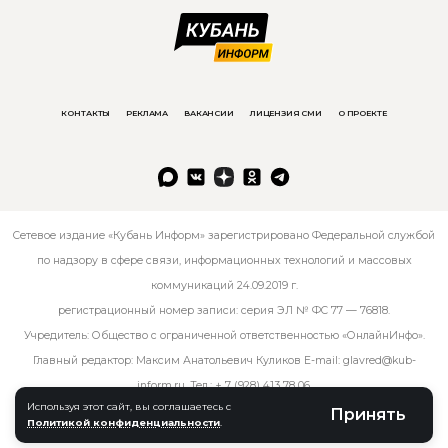
КОНТАКТЫ
РЕКЛАМА
ВАКАНСИИ
ЛИЦЕНЗИЯ СМИ
О ПРОЕКТЕ
Сетевое издание «Кубань Информ» зарегистрировано Федеральной службой
по надзору в сфере связи, информационных технологий и массовых
коммуникаций 24.09.2019 г.
регистрационный номер записи: серия ЭЛ № ФС 77 — 76818.
Учредитель: Общество с ограниченной ответственностью «ОнлайнИнфо».
Главный редактор: Максим Анатольевич Куликов E-mail:
glavred@kub-
inform.ru
. Тел.:
+ 7 (928) 413 78 06
.
Используя этот сайт, вы соглашаетесь с
Принять
Политикой конфиденциальности
.
© kub-inform 2026