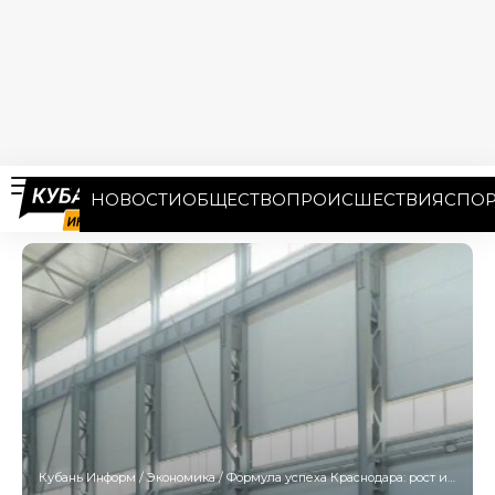
НОВОСТИ
ОБЩЕСТВО
ПРОИСШЕСТВИЯ
СПОР
Кубань Информ
/
Экономика
/
Формула успеха Краснодара: рост и поддержка промышленного производства, открытие промпарков