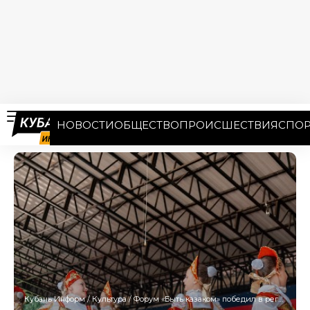
НОВОСТИ
ОБЩЕСТВО
ПРОИСШЕСТВИЯ
СПОР
Кубань Информ
/
Культура
/
Форум «Быть казаком» победил в региональном этапе международной премии #Мывместе