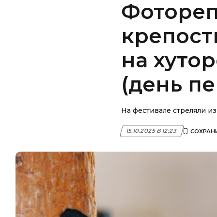
Фотореп
крепость
на хутор
(день п
На фестивале стреляли из
15.10.2025 В 12:23