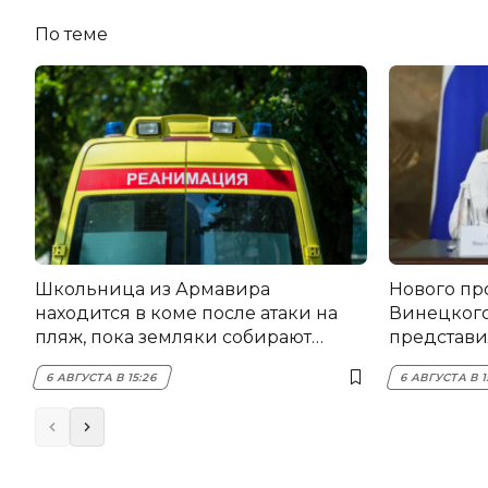
По теме
Школьница из Армавира
Нового пр
находится в коме после атаки на
Винецког
пляж, пока земляки собирают
представил
помощь
6 АВГУСТА В 15:26
6 АВГУСТА В 1