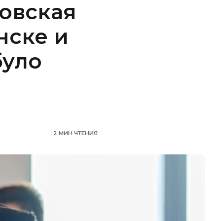
овская
нске и
було
2 МИН ЧТЕНИЯ