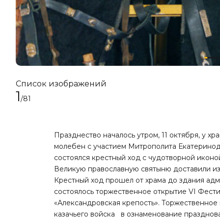
Список изображений
1
/81
Празднество началось утром, 11 октября, у х
молебен с участием Митрополита Екатеринод
состоялся
крестный ход с чудотворной иконо
Великую православную святыню доставили из
Крестный ход прошел от храма до здания адм
состоялось торжественное открытие VI Фест
«Александровская крепость». Торжественное
казачьего войска в ознаменование празднова