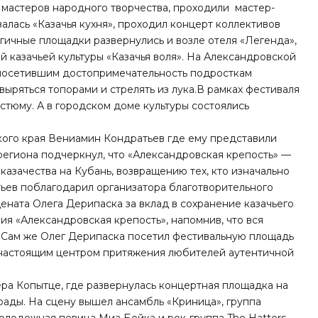
 мастеров народного творчества, проходили мастер-
алась «Казачья кухня», проходил концерт коллективов
огичные площадки развернулись и возле отеля «Легенда»,
й казачьей культуры «Казачья воля». На Александровской
в посетившим достопримечательность подросткам
ыряться топорами и стрелять из лука.В рамках фестиваля
стюму. А в городском доме культуры состоялись
кого края Вениамин Кондратьев где ему представили
 региона подчеркнул, что «Александровская крепость» —
азачества на Кубань, возвращению тех, кто изначально
ьев поблагодарил организатора благотворительного
ната Олега Дерипаска за вклад в сохранение казачьего
ия «Александровская крепость», напомнив, что вся
 Сам же Олег Дерипаска посетил фестивальную площадь
 настоящим центром
притяжения любителей аутентичной
ра Копытце, где развернулась концертная площадка на
трады
. На сцену вышел ансамбль «Криница», группа
молодежная певица Миа Бойка и рок-группа The Hatters.