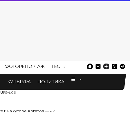
ФОТОРЕПОРТАЖ
ТЕСТЫ
⠀
М
КУЛЬТУРА
ПОЛИТИКА
EUR
94.06
гатов — Як це було (день первый)