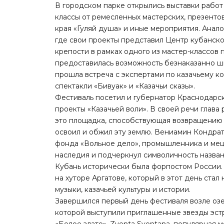
В городском парке открылись выставки работ
классы от ремесленных мастерских, презентов
края «Гуляй душа» и иные мероприятия. Анал
где свои проекты представил Центр кубанско
крепости в рамках одного из мастер-классо
предоставилась возможность безнаказанно шв
прошла встреча
с экспертами по казачьему ко
спектакли «Бивуак» и «Казачьи сказы».
Фестиваль
посетил
и губернатор Краснодарс
проекты «Казачьей воли». В своей речи глава
это площадка, способствующая возвращению к
освоил и обжил эту землю. Вениамин Кондрат
фонда «Вольное дело», промышленника и меце
наследия и подчеркнул символичность назван
Кубань исторически была форпостом России.
на хуторе Аргатове, который в этот день
стал
музыки, казачьей культуры и истории.
Завершился первый день фестиваля возле озе
которой
выступили приглашенные звезды эс
«Белое злато», Zventa Sventana, популярная 