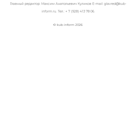
Главный редактор: Максим Анатольевич Куликов E-mail:
glavred@kub-
inform.ru
. Тел.:
+ 7 (928) 413 78 06
.
© kub-inform 2026