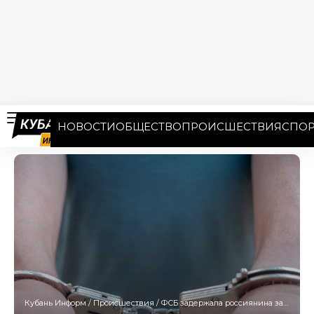
НОВОСТИ
ОБЩЕСТВО
ПРОИСШЕСТВИЯ
СПОР
Кубань Информ
/
Происшествия
/
ФСБ задержала россиянина за подготовку теракта на энергообъекте Кубани