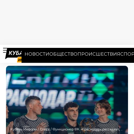
НОВОСТИ
ОБЩЕСТВО
ПРОИСШЕСТВИЯ
СПОР
Кубань Информ
/
Спорт
/
Функционер ФК «Краснодар» рассказал, как трансформировалась концепция клуба: «мы не базар и не торговая компания»