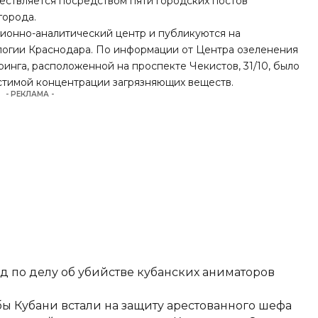
ествляется посредством пяти городских постов
города.
ионно-аналитический центр и публикуются на
логии Краснодара. По информации от Центра озеленения
оринга, расположенной на проспекте Чекистов, 31/10, было
тимой концентрации загрязняющих веществ.
- РЕКЛАМА -
д по делу об убийстве кубанских аниматоров
ы Кубани встали на защиту арестованного шефа