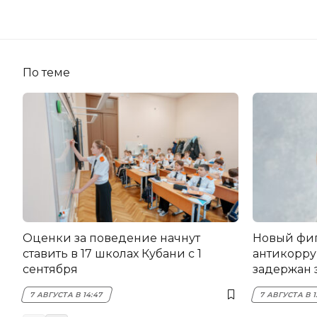
По теме
Оценки за поведение начнут
Новый фи
ставить в 17 школах Кубани с 1
антикорру
сентября
задержан 
НЭСК Кры
7 АВГУСТА В 14:47
7 АВГУСТА В 1