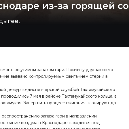
снодаре из-за горящей с
дыгее.
 смог
с ощутимым запахом гари. Причину удушающего
ление вызвано контролируемым сжиганием стерни в
ной дежурно-диспетчерской службой Тахтамукайского
проводились 7 мая в районе Тахтамукайского кольца, а
Тахтамукая. Завершить процесс сжигания планируют до
 распространению запаха гари в направлении
 состояние воздуха в Краснодаре находится под