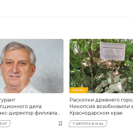
НАУКА
гурант
Раскопки древнего горо
пционного дела:
Никопсия возобновили 
экс-директор филиала
Краснодарском крае
мска
3:47
7 АВГУСТА В 13:44