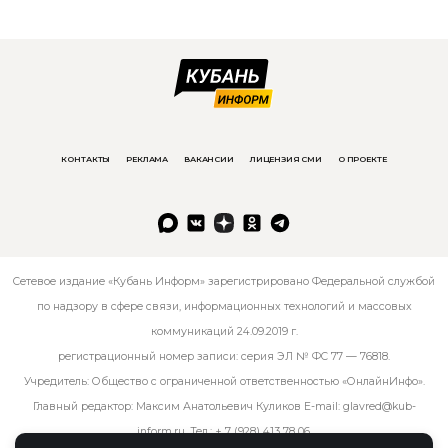
КОНТАКТЫ
РЕКЛАМА
ВАКАНСИИ
ЛИЦЕНЗИЯ СМИ
О ПРОЕКТЕ
Сетевое издание «Кубань Информ» зарегистрировано Федеральной службой
по надзору в сфере связи, информационных технологий и массовых
коммуникаций 24.09.2019 г.
регистрационный номер записи: серия ЭЛ № ФС 77 — 76818.
Учредитель: Общество с ограниченной ответственностью «ОнлайнИнфо».
Главный редактор: Максим Анатольевич Куликов E-mail:
glavred@kub-
inform.ru
. Тел.:
+ 7 (928) 413 78 06
.