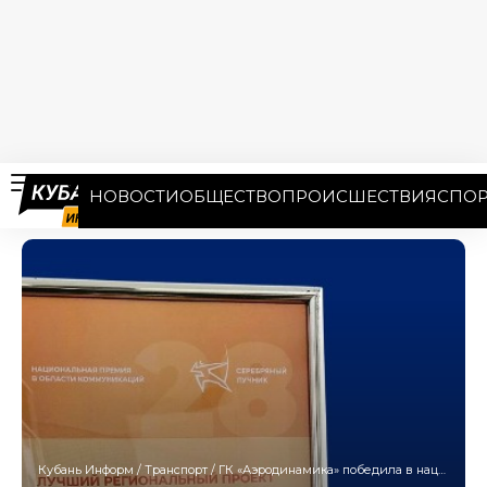
НОВОСТИ
ОБЩЕСТВО
ПРОИСШЕСТВИЯ
СПОР
Кубань Информ
/
Транспорт
/
ГК «Аэродинамика» победила в национальной премии «Серебряный Лучник» с проектом AIRTRAVELSOCHI