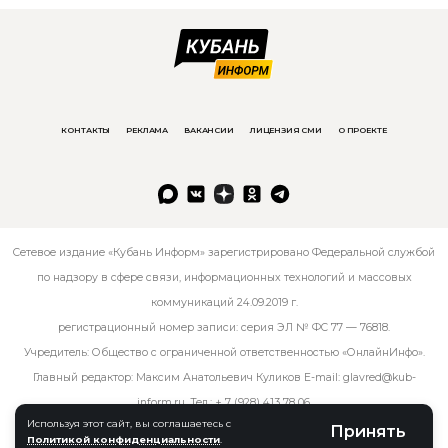
КОНТАКТЫ
РЕКЛАМА
ВАКАНСИИ
ЛИЦЕНЗИЯ СМИ
О ПРОЕКТЕ
Сетевое издание «Кубань Информ» зарегистрировано Федеральной службой
по надзору в сфере связи, информационных технологий и массовых
коммуникаций 24.09.2019 г.
регистрационный номер записи: серия ЭЛ № ФС 77 — 76818.
Учредитель: Общество с ограниченной ответственностью «ОнлайнИнфо».
Главный редактор: Максим Анатольевич Куликов E-mail:
glavred@kub-
inform.ru
. Тел.:
+ 7 (928) 413 78 06
.
Используя этот сайт, вы соглашаетесь с
Принять
Политикой конфиденциальности
.
© kub-inform 2026