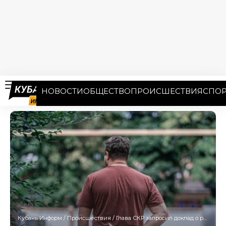
НОВОСТИ
ОБЩЕСТВО
ПРОИСШЕСТВИЯ
СПОР
Кубань Информ
/
Происшествия
/
Глава СКР запросил доклад о расследовании убийства ветерана СВО на Кубани