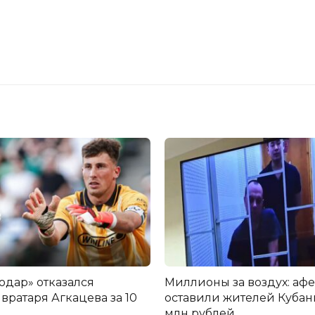
одар» отказался
Миллионы за воздух: аф
вратаря Агкацева за 10
оставили жителей Кубани
млн рублей